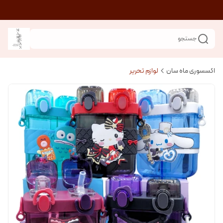
جستجو
اکسسوری ماه سان
لوازم تحریر