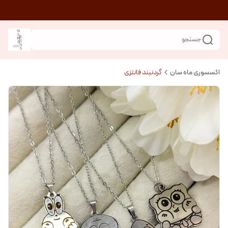
جستجو
اکسسوری ماه سان
گردنبند فانتزی