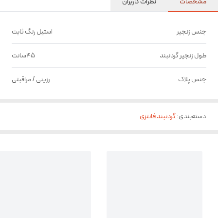
مشخصات
نظرات کاربران
جنس زنجیر
استیل رنگ ثابت
طول زنجیر گردنبند
45سانت
جنس پلاک
رزینی / مراقبتی
دسته‌بندی
:
گردنبند فانتزی