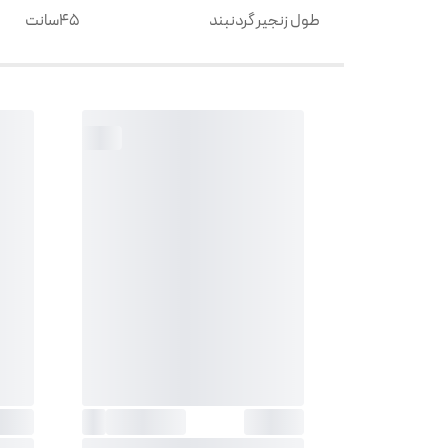
طول زنجیر گردنبند
45سانت