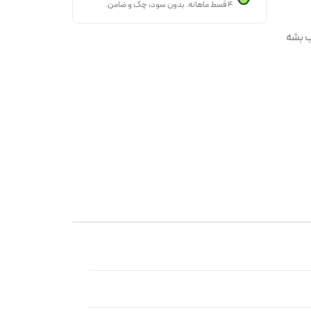
۴ قسط ماهانه. بدون سود، چک و ضامن.
اب بشه