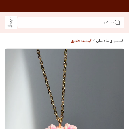
جستجو
اکسسوری ماه سان
گردنبند فانتزی