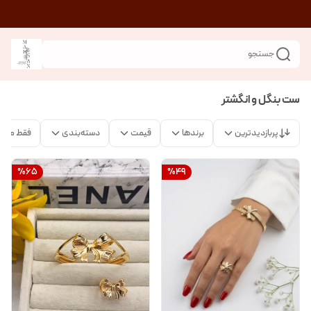
جستجو
ست بنگل و انگشتر
پربازدیدترین
برندها
قیمت
دسته‌بندی
فقط محص
%
65
%
49