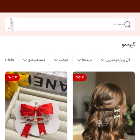
جستجو
گیره مو
پربازدیدترین
برندها
قیمت
دسته‌بندی
فقط محص
%
37
%
67