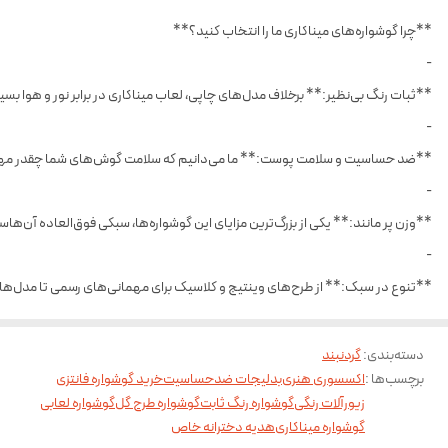
**چرا گوشواره‌های میناکاری ما را انتخاب کنید؟**
-
**ثبات رنگ بی‌نظیر:** برخلاف مدل‌های چاپی، لعاب میناکاری در برابر نور و هوا ب
-
**ضد حساسیت و سلامت پوست:** ما می‌دانیم که سلامت گوش‌های شما چقدر مهم ا
-
**وزن پر مانند:** یکی از بزرگ‌ترین مزایای این گوشواره‌ها، سبکی فوق‌العاده آن‌ه
-
**تنوع در سبک:** از طرح‌های وینتیج و کلاسیک برای مهمانی‌های رسمی تا مدل‌های ف
دسته‌بندی
:
گردنبند
برچسب‌ها :
اکسسوری هنری
بدلیجات ضدحساسیت
خرید گوشواره فانتزی
زیورآلات رنگی
گوشواره رنگ ثابت
گوشواره طرح گل
گوشواره لعابی
گوشواره میناکاری
هدیه دخترانه خاص