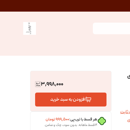
ی
3,998,000
افزودن به سبد خرید
 ثابت
هر قسط با ترب‌پی:
۹۹۹٬۵۰۰
تومان
ی
۴ قسط ماهانه. بدون سود، چک و ضامن.