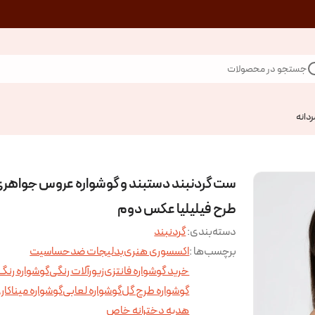
جستجو در محصولات
ردانه
ست گردنبند دستبند و گوشواره عروس جواهر
طرح فیلیلیا عکس دوم
دسته‌بندی
:
گردنبند
برچسب‌ها :
اکسسوری هنری
بدلیجات ضدحساسیت
خرید گوشواره فانتزی
زیورآلات رنگی
گوشواره رنگ
گوشواره طرح گل
گوشواره لعابی
گوشواره میناکار
هدیه دخترانه خاص