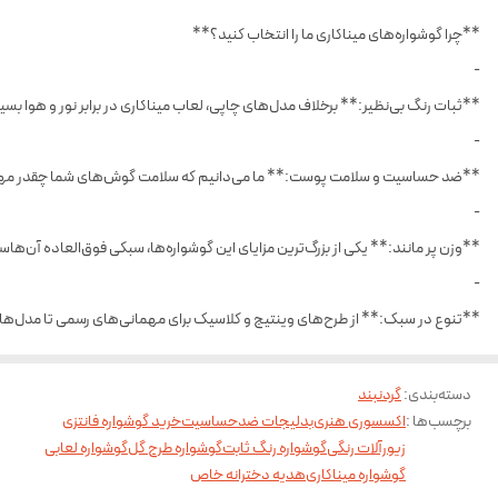
**چرا گوشواره‌های میناکاری ما را انتخاب کنید؟**
-
**ثبات رنگ بی‌نظیر:** برخلاف مدل‌های چاپی، لعاب میناکاری در برابر نور و هوا ب
-
**ضد حساسیت و سلامت پوست:** ما می‌دانیم که سلامت گوش‌های شما چقدر مهم ا
-
**وزن پر مانند:** یکی از بزرگ‌ترین مزایای این گوشواره‌ها، سبکی فوق‌العاده آن‌ه
-
**تنوع در سبک:** از طرح‌های وینتیج و کلاسیک برای مهمانی‌های رسمی تا مدل‌های ف
دسته‌بندی
:
گردنبند
برچسب‌ها :
اکسسوری هنری
بدلیجات ضدحساسیت
خرید گوشواره فانتزی
زیورآلات رنگی
گوشواره رنگ ثابت
گوشواره طرح گل
گوشواره لعابی
گوشواره میناکاری
هدیه دخترانه خاص