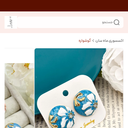
جستجو
اکسسوری ماه سان
گوشواره