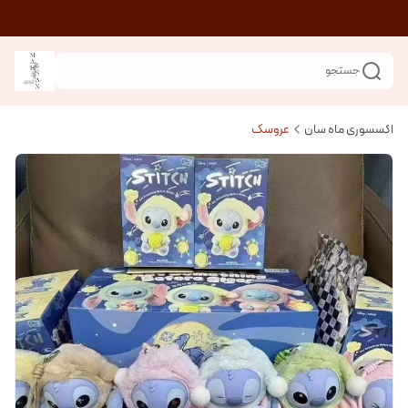
جستجو
اکسسوری ماه سان
عروسک