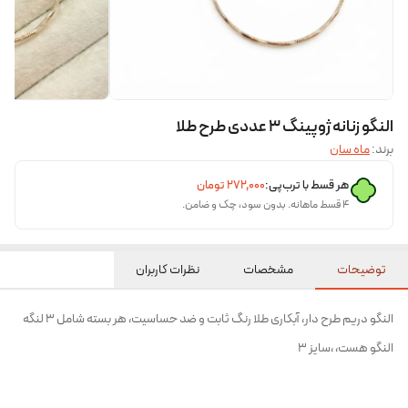
النگو زنانه ژوپینگ 3 عددی طرح طلا
برند:
ماه سان
هر قسط با ترب‌پی:
۲۷۲٬۰۰۰
تومان
۴ قسط ماهانه. بدون سود، چک و ضامن.
توضیحات
مشخصات
نظرات کاربران
النگو دریم طرح دار، آبکاری طلا رنگ ثابت و ضد حساسیت، هر بسته شامل 3 لنگه
النگو هست، ،سایز 3