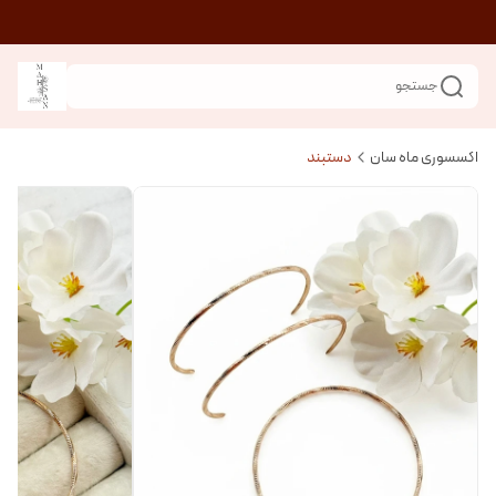
جستجو
اکسسوری ماه سان
دستبند