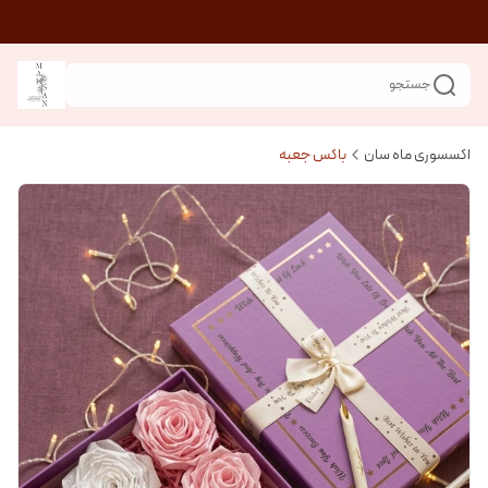
جستجو
اکسسوری ماه سان
باکس جعبه