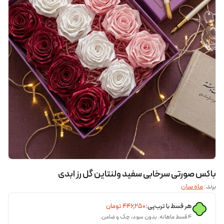
باکس صورتی سرخابی سفید ولنتاین گل رز ابدی
برند:
ماه سان
هر قسط با ترب‌پی:
۴۴۶٬۲۵۰
تومان
۴ قسط ماهانه. بدون سود، چک و ضامن.