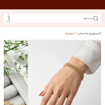
جستجو
اکسسوری ماه سان
دستبند