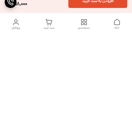
افزودن به سبد خرید
598,000
خانه
دسته‌بندی
سبد خرید
پروفایل
دسترسی سریع
تماس با ما
شکایات
درباره ما
قوانین و مقررات
سیاست حریم خصوصی
به علت حجم بالای تماس ها از تماس تلفنی خودداری فرمایید.