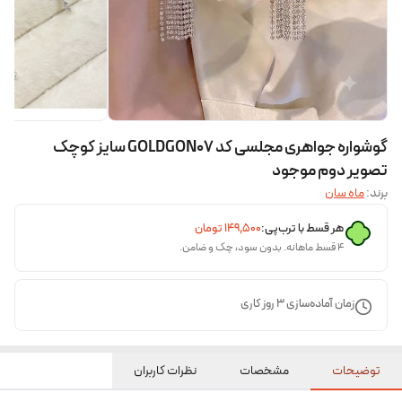
گوشواره جواهری مجلسی کد GOLDGON07 سایز کوچک
تصویر دوم موجود
برند:
ماه سان
هر قسط با ترب‌پی:
۱۴۹٬۵۰۰
تومان
۴ قسط ماهانه. بدون سود، چک و ضامن.
زمان آماده‌سازی
3
روز کاری
توضیحات
مشخصات
نظرات کاربران