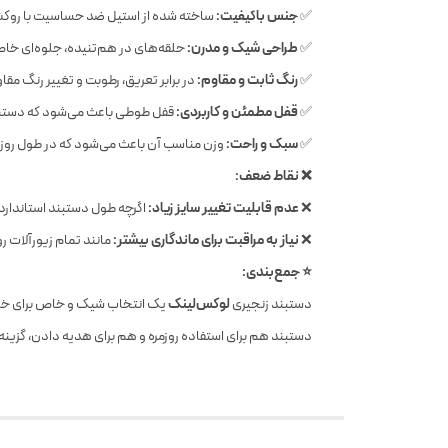
✅
جنس باکیفیت:
ساخته شده از استیل ضد حساسیت با روکش آ
✅
طراحی شیک و مدرن:
حلقه‌های در هم‌تنیده، جلوه‌ای خاص 
✅
رنگ ثابت و مقاوم:
در برابر تعریق، رطوبت و تغییر رنگ مقا
✅
قفل مطمئن و کاربردی:
قفل طوطی باعث می‌شود که دستبند 
✅
سبک و راحت:
وزن مناسب آن باعث می‌شود که در طول روز
❌ نقاط ضعف:
❌
عدم قابلیت تغییر سایز زیاد:
اگرچه طول دستبند استاندارد 
❌
نیاز به مراقبت برای ماندگاری بیشتر:
مانند تمام زیورآلات 
⭐ جمع‌بندی:
دستبند زنجیری
لوکس‌لینک
یک انتخاب شیک و خاص برای خانم‌
دستبند هم برای استفاده روزمره و هم برای هدیه دادن، گزینه‌ا