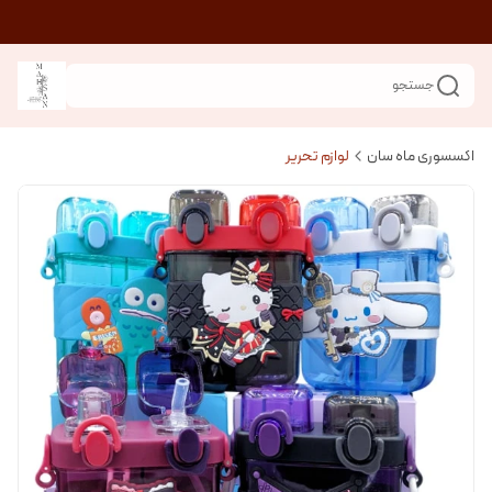
جستجو
اکسسوری ماه سان
لوازم تحریر