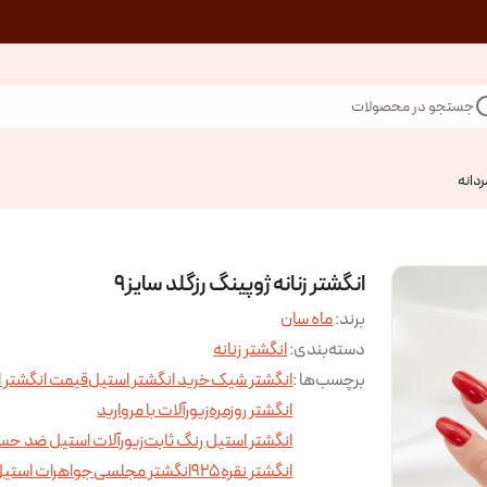
جستجو در محصولات
ردانه
انگشتر زنانه ژوپینگ رزگلد سایز9
برند:
ماه سان
دسته‌بندی
:
انگشتر زنانه
برچسب‌ها :
انگشتر شیک
خرید انگشتر استیل
قیمت انگشتر 
انگشتر روزمره
زیورآلات با مروارید
انگشتر استیل رنگ ثابت
زیورآلات استیل ضد ح
انگشتر نقره925
انگشتر مجلسی
جواهرات استی