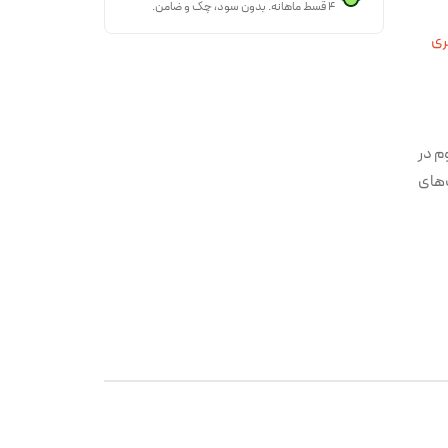
۴ قسط ماهانه. بدون سود، چک و ضامن.
ری
 و مقاوم در
‌های
اری