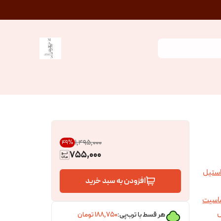
۱٬۴۹۵٬۰۰۰
49
%
755,000
استیل
افزودن به سبد خرید
ساسیت
ل
هر قسط با ترب‌پی:
۱۸۸٬۷۵۰
تومان