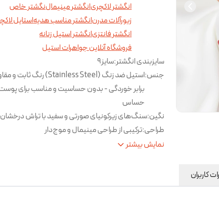
انگشتر لاکچری
انگشتر مینیمال
نگشتر خاص
زیورآلات مدرن
انگشتر مناسب هدیه
استایل لاکچ
انگشتر فانتزی
انگشتر استیل زنانه
فروشگاه آنلاین جواهرات استیل
سایزبندی انگشتر
:
سایز9
جنس
:
استیل ضد زنگ (Stainless Steel) رنگ ثابت
برابر خوردگی - بدون حساسیت و مناسب برای پوست
حساس
نگین
:
سنگ‌های زیرکونیای صورتی و سفید با تراش درخشان
طراحی
:
ترکیبی از طراحی مینیمال و موج‌دار
مناسب برای
:
استفاده روزانه و استایل‌های خاص و شیک
نمایش بیشتر
روش ارسال
:
پس کرایه
نکات
از برخورد با مواد شیمیایی شوینده و آب خودد
ت کاربران
مراقبتی
:
شود