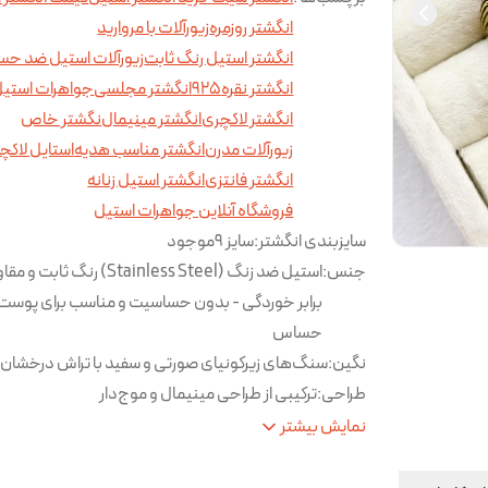
انگشتر روزمره
زیورآلات با مروارید
انگشتر استیل رنگ ثابت
زیورآلات استیل ضد ح
انگشتر نقره925
انگشتر مجلسی
جواهرات استی
انگشتر لاکچری
انگشتر مینیمال
نگشتر خاص
زیورآلات مدرن
انگشتر مناسب هدیه
استایل لاکچ
انگشتر فانتزی
انگشتر استیل زنانه
فروشگاه آنلاین جواهرات استیل
سایزبندی انگشتر
:
سایز ۹موجود
جنس
:
استیل ضد زنگ (Stainless Steel) رنگ ثابت
برابر خوردگی - بدون حساسیت و مناسب برای پوست
حساس
نگین
:
سنگ‌های زیرکونیای صورتی و سفید با تراش درخشان
طراحی
:
ترکیبی از طراحی مینیمال و موج‌دار
مناسب برای
:
استفاده روزانه و استایل‌های خاص و شیک
نمایش بیشتر
روش ارسال
:
روش ارسال این محصول فقط پس کرایه
نکات
از برخورد با مواد شیمیایی شوینده و آب خودد