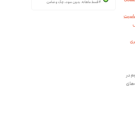
۴ قسط ماهانه. بدون سود، چک و ضامن.
ساسیت
ل
ری
 و مقاوم در
‌های
اری