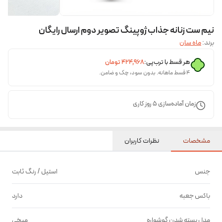
نیم ست زنانه جذاب ژوپینگ تصویر دوم ارسال رایگان
برند:
ماه سان
هر قسط با ترب‌پی:
۴۲۴٬۹۶۸
تومان
۴ قسط ماهانه. بدون سود، چک و ضامن.
زمان آماده‌سازی
5
روز کاری
مشخصات
نظرات کاربران
جنس
استیل / رنگ ثابت
باکس جعبه
دارد
مدل بسته شدن گوشواره
میخی