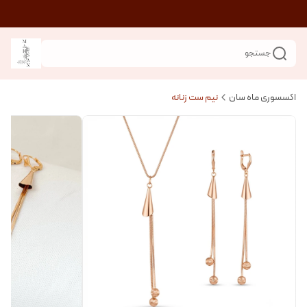
جستجو
اکسسوری ماه سان
نیم ست زنانه