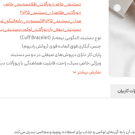
دستبند_خاص
زیورآلات_طلا
دستبند_خاص
زیورآلات_طلا
مدل_دستبند_2025
مدل_دستبند_2025
اکسسوری_زنانه
النگو_ش
دستبند_نیمه_باز
زیورآلات_لوکس
دستبند_نیم
نوع دستبند
:
النگویی نیمه‌باز (Cuff Bracelet)
جنس
:
آبکاری فوق العاده قوی (روکش رادیوم)
پایان کار
:
دارای درپوش‌های صیقلی در دو سر دستبند
ویژگی خاص
:
سبک، راحت، قابلیت هماهنگی با زیورآلات دیگ
قطر داخلی
:
۵.۵ الی ۶.۵ سانتی‌متر
نمایش بیشتر
نوع بسته شدن
نیمه‌باز (بدون قفل، قابل تنظیم ر
دستبند
:
مچ)
ت کاربران
مناسب برای
:
استفاده روزمره، مهمانی‌ها، استایل مینیمال 
آن را به گزینه‌ای لوکس و جذاب برای استفاده روزمره و مجالس تبدیل می‌کند.