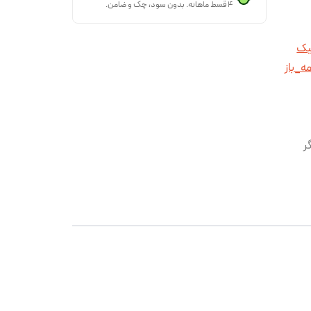
۴ قسط ماهانه. بدون سود، چک و ضامن.
یک
ه_باز
ر
وی
و لوکس