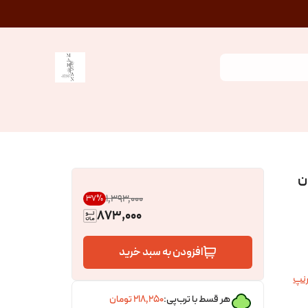
ن
۱٬۳۹۳٬۰۰۰
37
%
873,000
افزودن به سبد خرید
نپ
هر قسط با ترب‌پی:
۲۱۸٬۲۵۰
تومان