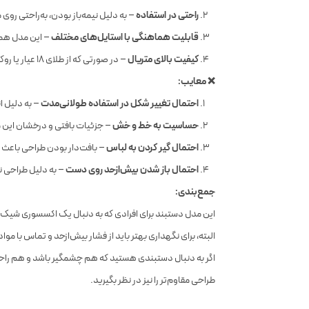
راحتی در استفاده
– به دلیل نیمه‌باز بودن، به‌راحتی روی 
قابلیت هماهنگی با استایل‌های مختلف
– این مدل هم ب
کیفیت بالای متریال
– در صورتی که از طلای ۱۸ عیار یا روکش طلا ساخته شده باشد، دوام بالایی دارد و درخشندگی آن به‌مرور زمان کم نمی‌شود.
❌ معایب:
احتمال تغییر شکل در استفاده طولانی‌مدت
– به دلیل ا
حساسیت به خط و خش
– جزئیات بافتی و درخشان این
احتمال گیر کردن به لباس
– بافت‌دار بودن طراحی باعث م
احتمال باز شدن بیش‌ازحد روی دست
– به دلیل طراحی ن
جمع‌بندی:
این مدل دستبند برای افرادی که به دنبال یک اکسسوری شیک 
البته، برای نگهداری بهتر باید از فشار بیش‌ازحد و تماس با 
اگر به دنبال دستبندی هستید که هم چشمگیر باشد و هم راحت،
طراحی مقاوم‌تر را نیز در نظر بگیرید.