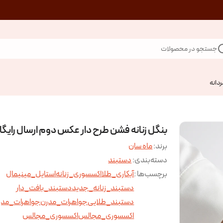
جستجو در محصولات
ردانه
بنگل زنانه فشن طرح دار عکس دوم ارسال رایگا
برند:
ماه سان
دسته‌بندی
:
دستبند
برچسب‌ها :
آبکاری_طلا
اکسسوری_زنانه
استایل_مینیمال
دستبند_زنانه_جدید
دستبند_بافت_دار
دستبند_طلایی
جواهرات_مدرن
جواهرات_مدر
اکسسوری_مجالس
اکسسوری_مجالس