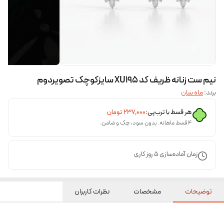
نیم ست زنانه ظریف کد XU195 سایزکوچک تصویردوم
برند:
ماه سان
هر قسط با ترب‌پی:
۲۳۷٬۰۰۰
تومان
۴ قسط ماهانه. بدون سود، چک و ضامن.
زمان آماده‌سازی
5
روز کاری
توضیحات
مشخصات
نظرات کاربران